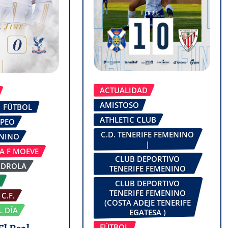
ACTUALIDAD
AMISTOSO
FÚTBOL
ATHLETIC CLUB
OPEO
C.D. TENERIFE FEMENINO
ENINO
|
GA F MOEVE
CLUB DEPORTIVO
RDROLA
TENERIFE FEMENINO
CLUB DEPORTIVO
TENERIFE FEMENINO
C.F.
(COSTA ADEJE TENERIFE
L DÍA
EGATESA )
FÚTBOL