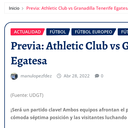
Inicio
Previa: Athletic Club vs Granadilla Tenerife Egates
ACTUALIDAD
FÚTBOL
FÚTBOL EUROPEO
FÚ
Previa: Athletic Club vs 
Egatesa
manulopezfdez
Abr 28, 2022
0
(Fuente: UDGT)
¡Será un partido clave! Ambos equipos afrontan el 
cómoda séptima posición y las visitantes luchando 