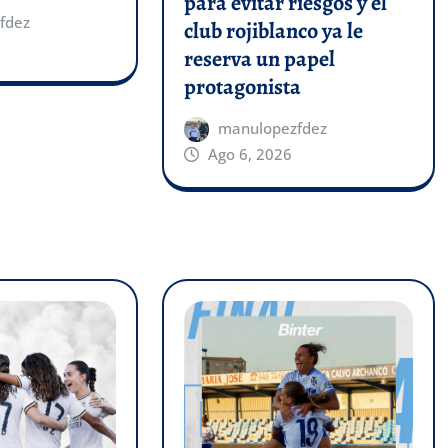
para evitar riesgos y el
fdez
club rojiblanco ya le
reserva un papel
protagonista
manulopezfdez
Ago 6, 2026