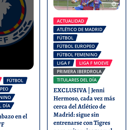
ACTUALIDAD
ATLÉTICO DE MADRID
FÚTBOL
FÚTBOL EUROPEO
FÚTBOL FEMENINO
LIGA F
LIGA F MOEVE
PRIMERA IBERDROLA
TITULARES DEL DÍA
FÚTBOL
OPEO
EXCLUSIVA | Jenni
Hermoso, cada vez más
ENINO
cerca del Atlético de
L DÍA
Madrid: sigue sin
mbazo en el
entrenarse con Tigres
FF