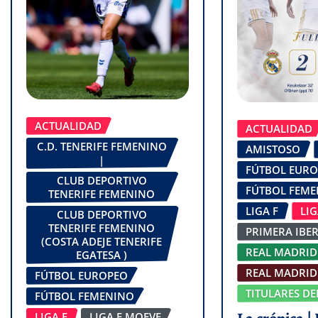
ACTUALIDAD
ACTUALIDAD
C.D. TENERIFE FEMENINO
AMISTOSO
|
FÚTBOL EUR
CLUB DEPORTIVO
FÚTBOL FEM
TENERIFE FEMENINO
LIGA F
LI
CLUB DEPORTIVO
TENERIFE FEMENINO
PRIMERA IBE
(COSTA ADEJE TENERIFE
REAL MADRID
EGATESA )
REAL MADRID 
FÚTBOL EUROPEO
TITULARES DE
FÚTBOL FEMENINO
LIGA F
LIGA F MOEVE