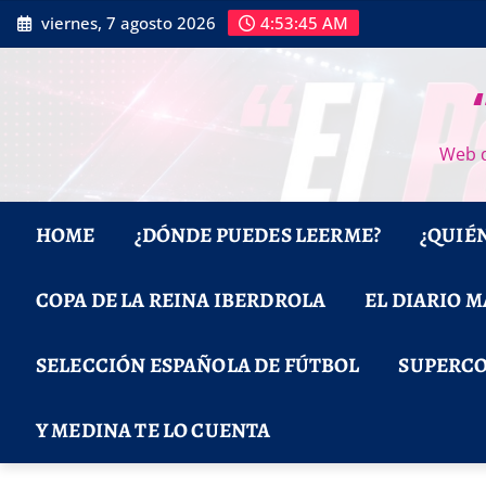
Saltar
viernes, 7 agosto 2026
4:53:46 AM
al
contenido
Web d
HOME
¿DÓNDE PUEDES LEERME?
¿QUIÉ
COPA DE LA REINA IBERDROLA
EL DIARIO 
SELECCIÓN ESPAÑOLA DE FÚTBOL
SUPERCO
Y MEDINA TE LO CUENTA