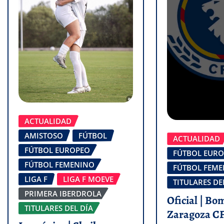
ACTUALIDAD
AMISTOSO
FÚTBOL
ACTUALIDAD
FÚTBOL EUROPEO
FÚTBOL EUR
FÚTBOL FEMENINO
FÚTBOL FEM
LIGA F
LIGA F MOEVE
TITULARES DE
PRIMERA IBERDROLA
Oficial | Bo
TITULARES DEL DÍA
Zaragoza C