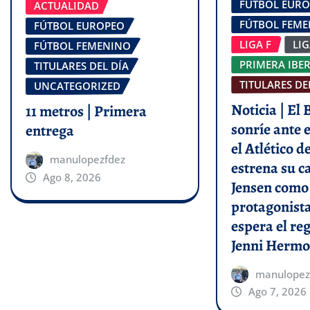
FÚTBOL EUR
ACTUALIDAD
FÚTBOL FEM
FÚTBOL EUROPEO
LIGA F
LI
FÚTBOL FEMENINO
PRIMERA IBE
TITULARES DEL DÍA
TITULARES DE
UNCATEGORIZED
Noticia | El
11 metros | Primera
sonríe ante e
entrega
el Atlético 
manulopezfdez
estrena su c
Ago 8, 2026
Jensen como
protagonist
espera el re
Jenni Hermo
manulopez
Ago 7, 2026