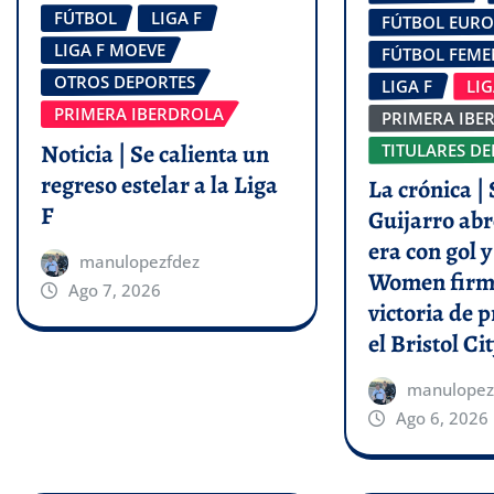
FÚTBOL
LIGA F
FÚTBOL EUR
LIGA F MOEVE
FÚTBOL FEM
OTROS DEPORTES
LIGA F
LI
PRIMERA IBERDROLA
PRIMERA IBE
Noticia | Se calienta un
TITULARES DE
regreso estelar a la Liga
La crónica | 
F
Guijarro abr
era con gol 
manulopezfdez
Women firm
Ago 7, 2026
victoria de p
el Bristol Cit
manulopez
Ago 6, 2026