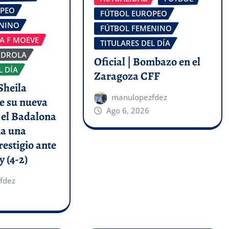
OPEO
FÚTBOL EUROPEO
ENINO
FÚTBOL FEMENINO
GA F MOEVE
TITULARES DEL DÍA
RDROLA
Oficial | Bombazo en el
L DÍA
Zaragoza CFF
Sheila
manulopezfdez
e su nueva
Ago 6, 2026
y el Badalona
a una
restigio ante
y (4-2)
fdez