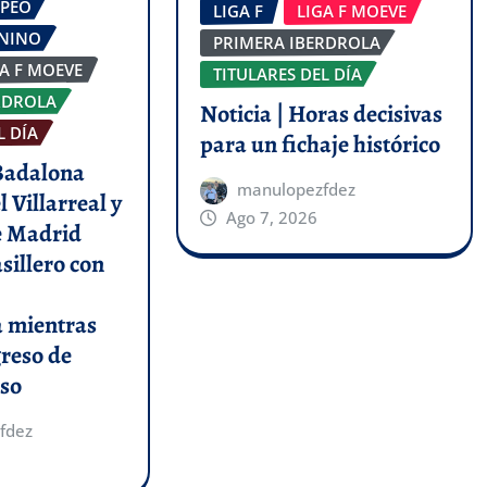
OPEO
LIGA F
LIGA F MOEVE
ENINO
PRIMERA IBERDROLA
GA F MOEVE
TITULARES DEL DÍA
RDROLA
Noticia | Horas decisivas
L DÍA
para un fichaje histórico
 Badalona
manulopezfdez
l Villarreal y
Ago 7, 2026
de Madrid
asillero con
a mientras
greso de
so
fdez