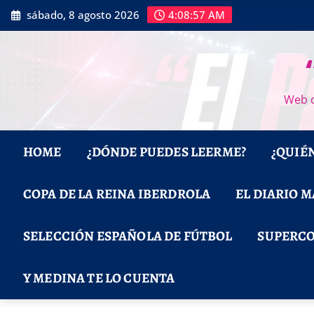
Saltar
sábado, 8 agosto 2026
4:08:58 AM
al
contenido
Web d
HOME
¿DÓNDE PUEDES LEERME?
¿QUIÉ
COPA DE LA REINA IBERDROLA
EL DIARIO 
SELECCIÓN ESPAÑOLA DE FÚTBOL
SUPERCO
Y MEDINA TE LO CUENTA