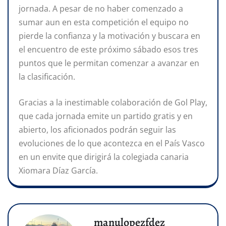
jornada. A pesar de no haber comenzado a
sumar aun en esta competición el equipo no
pierde la confianza y la motivación y buscara en
el encuentro de este próximo sábado esos tres
puntos que le permitan comenzar a avanzar en
la clasificación.
Gracias a la inestimable colaboración de Gol Play,
que cada jornada emite un partido gratis y en
abierto, los aficionados podrán seguir las
evoluciones de lo que acontezca en el País Vasco
en un envite que dirigirá la colegiada canaria
Xiomara Díaz García.
manulopezfdez