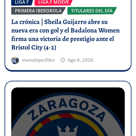
LIGA F
LIGA F MOEVE
PRIMERA IBERDROLA
TITULARES DEL DÍA
La crónica | Sheila Guijarro abre su
nueva era con gol y el Badalona Women
firma una victoria de prestigio ante el
Bristol City (4-2)
manulopezfdez
Ago 6, 2026