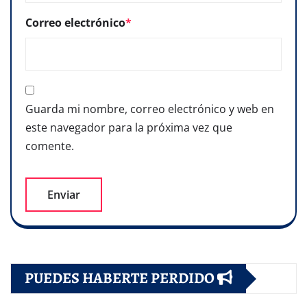
Correo electrónico
*
Guarda mi nombre, correo electrónico y web en
este navegador para la próxima vez que
comente.
PUEDES HABERTE PERDIDO