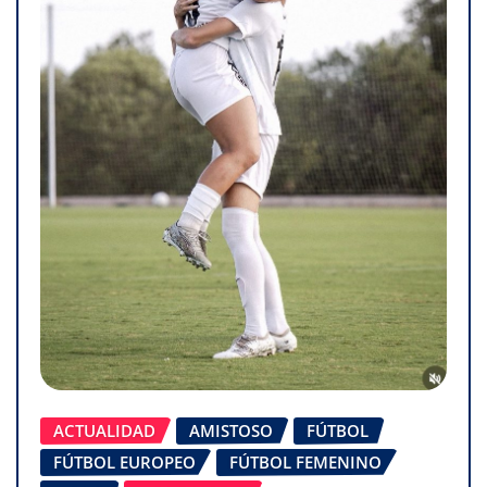
ACTUALIDAD
AMISTOSO
FÚTBOL
FÚTBOL EUROPEO
FÚTBOL FEMENINO