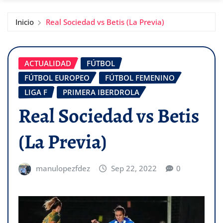
Inicio
Real Sociedad vs Betis (La Previa)
ACTUALIDAD
FÚTBOL
FÚTBOL EUROPEO
FÚTBOL FEMENINO
LIGA F
PRIMERA IBERDROLA
Real Sociedad vs Betis
(La Previa)
manulopezfdez
Sep 22, 2022
0