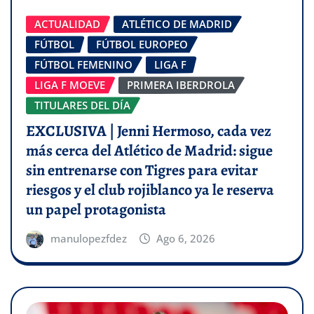
ACTUALIDAD
ATLÉTICO DE MADRID
FÚTBOL
FÚTBOL EUROPEO
FÚTBOL FEMENINO
LIGA F
LIGA F MOEVE
PRIMERA IBERDROLA
TITULARES DEL DÍA
EXCLUSIVA | Jenni Hermoso, cada vez
más cerca del Atlético de Madrid: sigue
sin entrenarse con Tigres para evitar
riesgos y el club rojiblanco ya le reserva
un papel protagonista
manulopezfdez
Ago 6, 2026