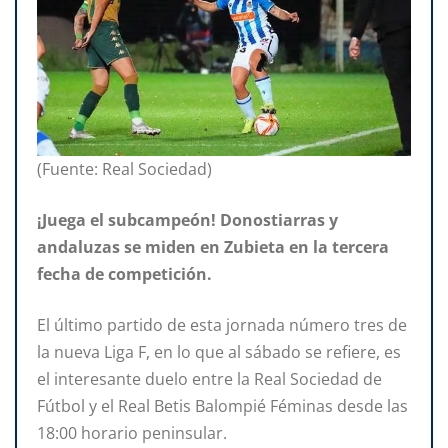
(Fuente: Real Sociedad)
¡Juega el subcampeón! Donostiarras y
andaluzas se miden en Zubieta en la tercera
fecha de competición.
El último partido de esta jornada número tres de
la nueva Liga F, en lo que al sábado se refiere, es
el interesante duelo entre la Real Sociedad de
Fútbol y el Real Betis Balompié Féminas desde las
18:00 horario peninsular.