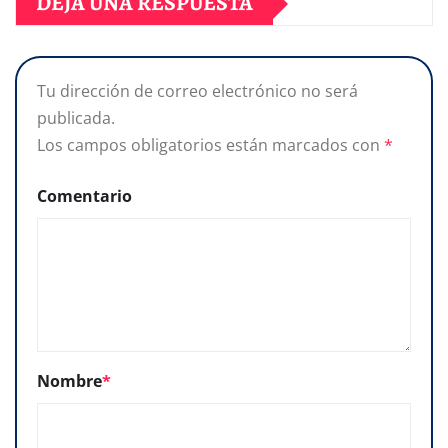
DEJA UNA RESPUESTA
Tu dirección de correo electrónico no será
publicada.
Los campos obligatorios están marcados con
*
Comentario
Nombre
*