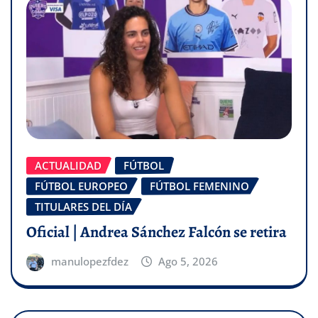
ACTUALIDAD
FÚTBOL
FÚTBOL EUROPEO
FÚTBOL FEMENINO
TITULARES DEL DÍA
Oficial | Andrea Sánchez Falcón se retira
manulopezfdez
Ago 5, 2026