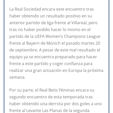
La Real Sociedad encara este encuentro tras
haber obtenido un resultado positivo en su
anterior partido de liga frente al Villareal, pero
tras no haber podido hacer lo mismo en el
partido de la UEFA Women’s Champions League
frente al Bayern de Múnich el pasado martes 20
de septiembre. A pesar de este mal resultado el
equipo ya se encuentra preparado para hacer
frente a este partido y coger confianza para
realizar una gran actuación en Europa la próxima
semana.
Por su parte, el Real Betis Féminas encara su
segundo encuentro de esta temporada tras
haber obtenido una derrota por dos goles a uno
frente al Levante Las Planas de la segunda