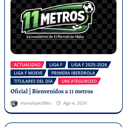
ACTUALIDAD
LIGA F
LIGA F 2025-2026
LIGA F MOEVE
PRIMERA IBERDROLA
TITULARES DEL DÍA
UNCATEGORIZED
Oficial | Bienvenidos a 11 metros
manulopezfdez
Ago 4, 2026