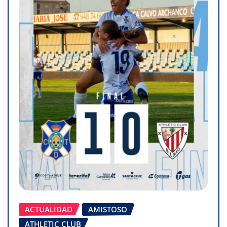
ACTUALIDAD
AMISTOSO
ATHLETIC CLUB