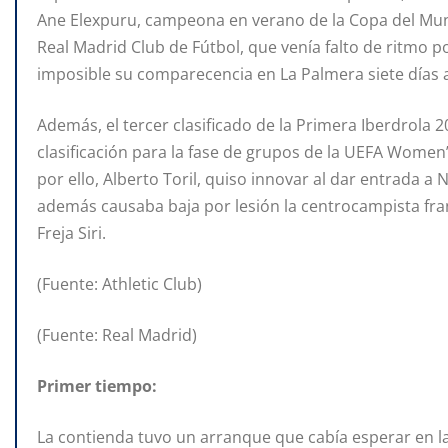
Ane Elexpuru, campeona en verano de la Copa del Mund
Real Madrid Club de Fútbol, que venía falto de ritmo p
imposible su comparecencia en La Palmera siete días a
Además, el tercer clasificado de la Primera Iberdrola 
clasificación para la fase de grupos de la UEFA Wome
por ello, Alberto Toril, quiso innovar al dar entrada a
además causaba baja por lesión la centrocampista fra
Freja Siri.
(Fuente: Athletic Club)
(Fuente: Real Madrid)
Primer tiempo:
La contienda tuvo un arranque que cabía esperar en la