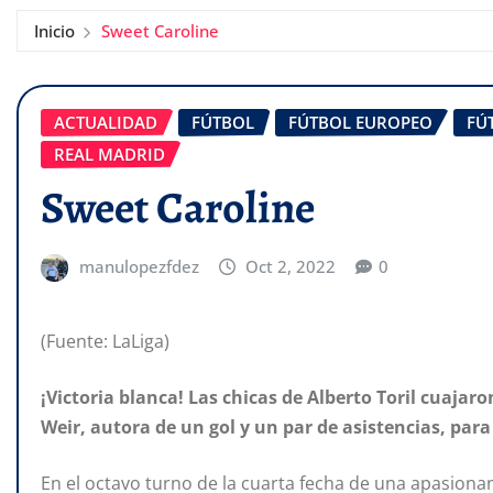
Inicio
Sweet Caroline
ACTUALIDAD
FÚTBOL
FÚTBOL EUROPEO
FÚ
REAL MADRID
Sweet Caroline
manulopezfdez
Oct 2, 2022
0
(Fuente: LaLiga)
¡Victoria blanca! Las chicas de Alberto Toril cuajar
Weir, autora de un gol y un par de asistencias, para
En el octavo turno de la cuarta fecha de una apasionan