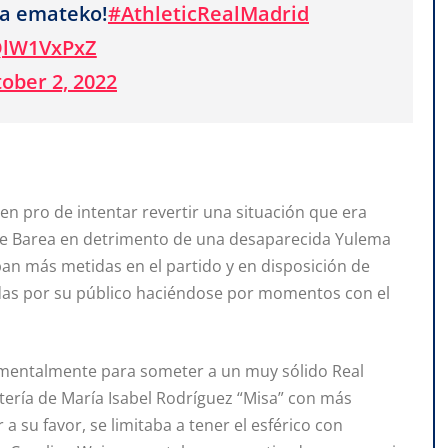
ta emateko!
#AthleticRealMadrid
rQlW1VxPxZ
ober 2, 2022
o en pro de intentar revertir una situación que era
Peke Barea en detrimento de una desaparecida Yulema
aban más metidas en el partido y en disposición de
eadas por su público haciéndose por momentos con el
o mentalmente para someter a un muy sólido Real
tería de María Isabel Rodríguez “Misa” con más
 su favor, se limitaba a tener el esférico con