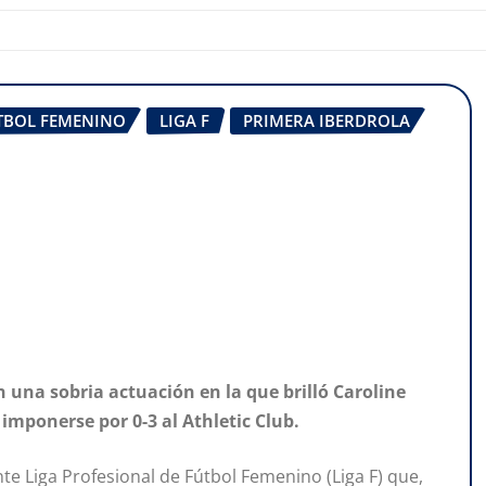
TBOL FEMENINO
LIGA F
PRIMERA IBERDROLA
on una sobria actuación en la que brilló Caroline
 imponerse por 0-3 al Athletic Club.
te Liga Profesional de Fútbol Femenino (Liga F) que,