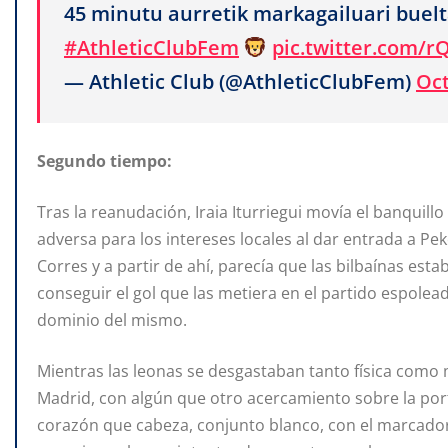
45 minutu aurretik markagailuari buel
#AthleticClubFem
pic.twitter.com/
— Athletic Club (@AthleticClubFem)
Oct
Segundo tiempo:
Tras la reanudación, Iraia Iturriegui movía el banquill
adversa para los intereses locales al dar entrada a 
Corres y a partir de ahí, parecía que las bilbaínas est
conseguir el gol que las metiera en el partido espol
dominio del mismo.
Mientras las leonas se desgastaban tanto física com
Madrid, con algún que otro acercamiento sobre la por
corazón que cabeza, conjunto blanco, con el marcador a