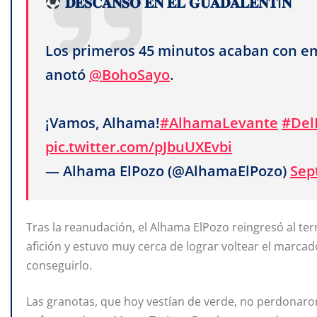
𝐃𝐄𝐒𝐂𝐀𝐍𝐒𝐎 𝐄𝐍 𝐄𝐋 𝐆𝐔𝐀𝐃𝐀𝐋𝐄𝐍𝐓Í𝐍
Los primeros 45 minutos acaban con emp
anotó
@BohoSayo
.
¡Vamos, Alhama!
#AlhamaLevante
#Del
pic.twitter.com/pJbuUXEvbi
— Alhama ElPozo (@AlhamaElPozo)
Sep
Tras la reanudación, el Alhama ElPozo reingresó al ter
afición y estuvo muy cerca de lograr voltear el marcado
conseguirlo.
Las granotas, que hoy vestían de verde, no perdonaron