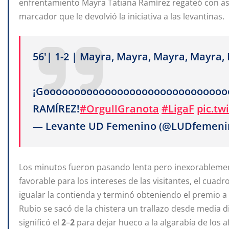
enfrentamiento Mayra Tatiana Ramírez regateó con ast
marcador que le devolvió la iniciativa a las levantinas.
56'| 1-2 | Mayra, Mayra, Mayra, Mayr
¡Goooooooooooooooooooooooooooooo
RAMÍREZ!
#OrgullGranota
#LigaF
pic.tw
— Levante UD Femenino (@LUDfemeni
Los minutos fueron pasando lenta pero inexorablemen
favorable para los intereses de las visitantes, el cua
igualar la contienda y terminó obteniendo el premio a
Rubio se sacó de la chistera un trallazo desde media d
significó el
2
–
2
para dejar hueco a la algarabía de los 