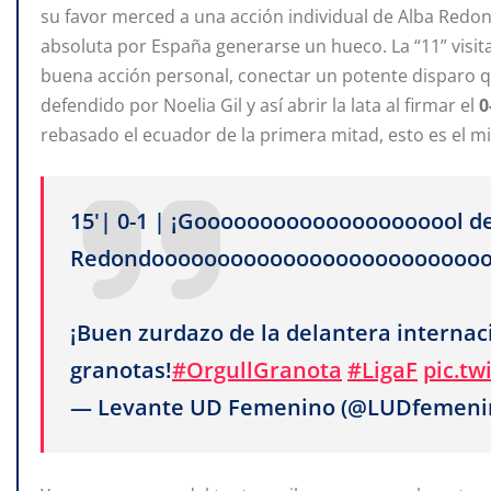
su favor merced a una acción individual de Alba Redon
absoluta por España generarse un hueco. La “11” visita
buena acción personal, conectar un potente disparo qu
defendido por Noelia Gil y así abrir la lata al firmar el
0
rebasado el ecuador de la primera mitad, esto es el m
15'| 0-1 | ¡Gooooooooooooooooooool d
Redondoooooooooooooooooooooooooo
¡Buen zurdazo de la delantera internac
granotas!
#OrgullGranota
#LigaF
pic.t
— Levante UD Femenino (@LUDfemeni