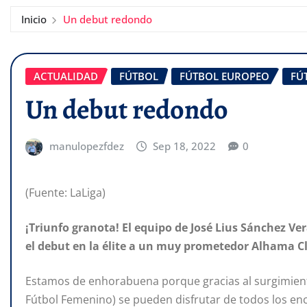
Inicio
Un debut redondo
ACTUALIDAD
FÚTBOL
FÚTBOL EUROPEO
FÚ
Un debut redondo
manulopezfdez
Sep 18, 2022
0
(Fuente: LaLiga)
¡Triunfo granota! El equipo de José Lius Sánchez V
el debut en la élite a un muy prometedor Alhama Cl
Estamos de enhorabuena porque gracias al surgimiento 
Fútbol Femenino) se pueden disfrutar de todos los en