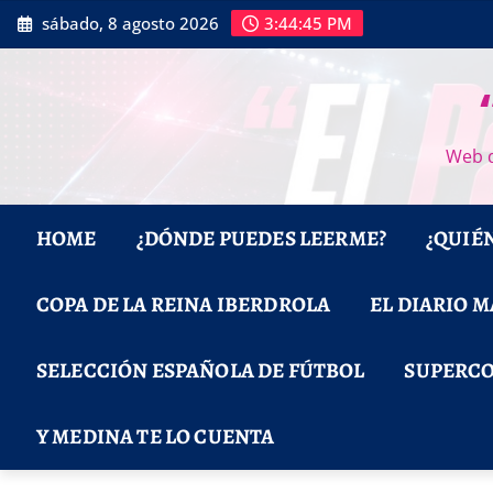
Saltar
sábado, 8 agosto 2026
3:44:46 PM
al
contenido
Web d
HOME
¿DÓNDE PUEDES LEERME?
¿QUIÉ
COPA DE LA REINA IBERDROLA
EL DIARIO 
SELECCIÓN ESPAÑOLA DE FÚTBOL
SUPERCO
Y MEDINA TE LO CUENTA