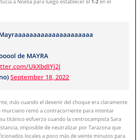
ucia a Noelia para luego establecer el
1-2
en el
a, Mayraaaaaaaaaaaaaaaaaaaaa
ooool de MAYRA
itter.com/UkXbdIYj2j
no)
September 18, 2022
te, más cuando el devenir del choque era claramente
dro murciano remó a contracorriente para intentar
 su titánico esfuerzo cuando la centrocampista Sara
istancia, imposible de neutralizar por Tarazona que
aficionados locales a poco más de veinte minutos para