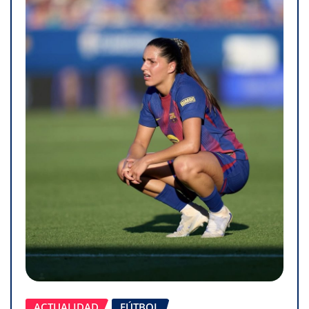
ACTUALIDAD
FÚTBOL