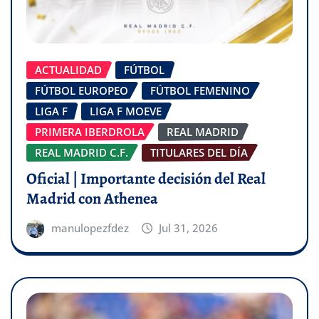
ACTUALIDAD
FÚTBOL
FÚTBOL EUROPEO
FÚTBOL FEMENINO
LIGA F
LIGA F MOEVE
PRIMERA IBERDROLA
REAL MADRID
REAL MADRID C.F.
TITULARES DEL DÍA
Oficial | Importante decisión del Real
Madrid con Athenea
manulopezfdez
Jul 31, 2026