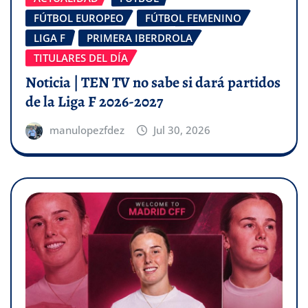
FÚTBOL EUROPEO
FÚTBOL FEMENINO
LIGA F
PRIMERA IBERDROLA
TITULARES DEL DÍA
Noticia | TEN TV no sabe si dará partidos
de la Liga F 2026-2027
manulopezfdez
Jul 30, 2026