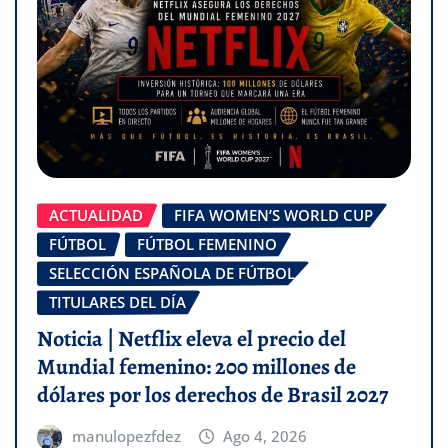
ACTUALIDAD
FIFA WOMEN’S WORLD CUP
FÚTBOL
FÚTBOL FEMENINO
SELECCIÓN ESPAÑOLA DE FÚTBOL
TITULARES DEL DÍA
Noticia | Netflix eleva el precio del
Mundial femenino: 200 millones de
dólares por los derechos de Brasil 2027
manulopezfdez
Ago 4, 2026