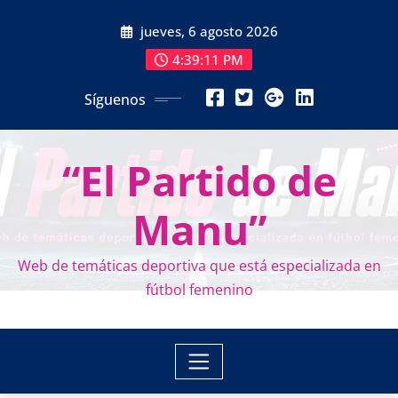
Saltar
jueves, 6 agosto 2026
al
contenido
4:39:13 PM
Síguenos
“El Partido de
Manu”
Web de temáticas deportiva que está especializada en
fútbol femenino