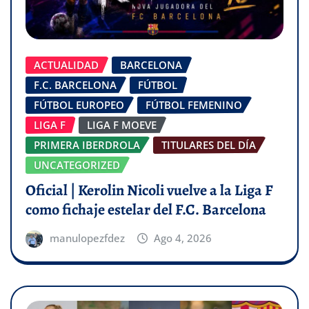
ACTUALIDAD
BARCELONA
F.C. BARCELONA
FÚTBOL
FÚTBOL EUROPEO
FÚTBOL FEMENINO
LIGA F
LIGA F MOEVE
PRIMERA IBERDROLA
TITULARES DEL DÍA
UNCATEGORIZED
Oficial | Kerolin Nicoli vuelve a la Liga F
como fichaje estelar del F.C. Barcelona
manulopezfdez
Ago 4, 2026