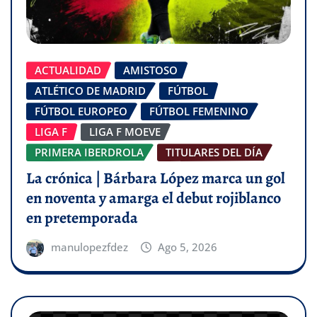
ACTUALIDAD
AMISTOSO
ATLÉTICO DE MADRID
FÚTBOL
FÚTBOL EUROPEO
FÚTBOL FEMENINO
LIGA F
LIGA F MOEVE
PRIMERA IBERDROLA
TITULARES DEL DÍA
La crónica | Bárbara López marca un gol
en noventa y amarga el debut rojiblanco
en pretemporada
manulopezfdez
Ago 5, 2026