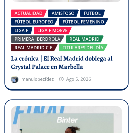
ACTUALIDAD
AMISTOSO
FÚTBOL
FÚTBOL EUROPEO
FÚTBOL FEMENINO
LIGA F
LIGA F MOEVE
PRIMERA IBERDROLA
REAL MADRID
REAL MADRID C.F.
TITULARES DEL DÍA
La crónica | El Real Madrid doblega al
Crystal Palace en Marbella
manulopezfdez
Ago 5, 2026