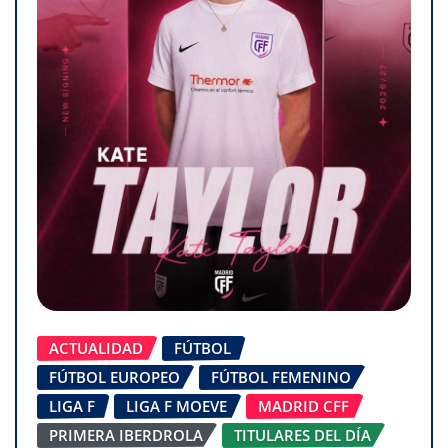
ACTUALIDAD
FÚTBOL
FÚTBOL EUROPEO
FÚTBOL FEMENINO
LIGA F
LIGA F MOEVE
MADRID CFF
PRIMERA IBERDROLA
TITULARES DEL DÍA