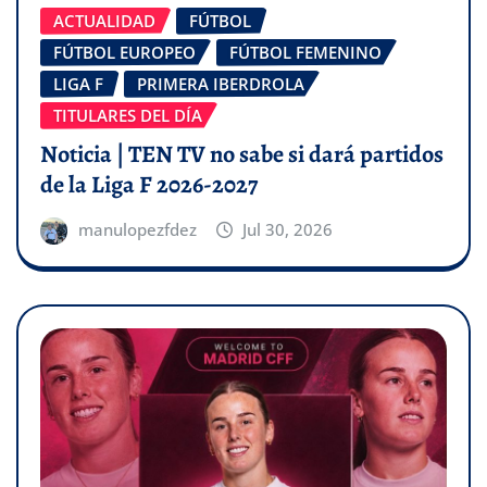
ACTUALIDAD
FÚTBOL
FÚTBOL EUROPEO
FÚTBOL FEMENINO
LIGA F
PRIMERA IBERDROLA
TITULARES DEL DÍA
Noticia | TEN TV no sabe si dará partidos
de la Liga F 2026-2027
manulopezfdez
Jul 30, 2026