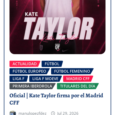
ACTUALIDAD
FÚTBOL
FÚTBOL EUROPEO
FÚTBOL FEMENINO
LIGA F
LIGA F MOEVE
MADRID CFF
PRIMERA IBERDROLA
TITULARES DEL DÍA
Oficial | Kate Taylor firma por el Madrid
CFF
manulopezfdez
Jul 29, 2026