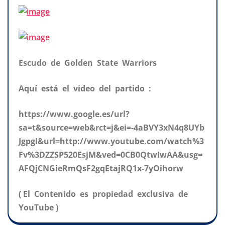
Escudo de Golden State Warriors
Aquí está el video del partido :
https://www.google.es/url?
sa=t&source=web&rct=j&ei=-4aBVY3xN4q8UYb
JgpgI&url=http://www.youtube.com/watch%3
Fv%3DZZSP520EsjM&ved=0CB0QtwIwAA&usg=
AFQjCNGieRmQsF2gqEtajRQ1x-7yOihorw
( El Contenido es propiedad exclusiva de
YouTube )