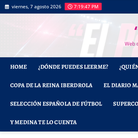
Saltar
viernes, 7 agosto 2026
7:19:48 PM
al
contenido
Web d
HOME
¿DÓNDE PUEDES LEERME?
¿QUIÉ
COPA DE LA REINA IBERDROLA
EL DIARIO 
SELECCIÓN ESPAÑOLA DE FÚTBOL
SUPERCO
Y MEDINA TE LO CUENTA