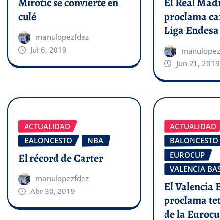
Mirotic se convierte en
El Real Madr
culé
proclama ca
Liga Endesa
manulopezfdez
Jul 6, 2019
manulopez
Jun 21, 2019
ACTUALIDAD
ACTUALIDAD
BALONCESTO
NBA
BALONCESTO
EUROCUP
El récord de Carter
VALENCIA BA
manulopezfdez
El Valencia 
Abr 30, 2019
proclama t
de la Euroc