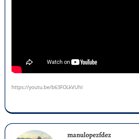
https://youtu.be/b63FOLkVUhI
manulopezfdez