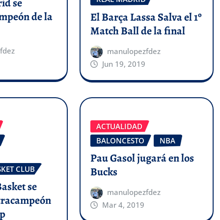
id se
mpeón de la
El Barça Lassa Salva el 1º
Match Ball de la final
fdez
manulopezfdez
Jun 19, 2019
ACTUALIDAD
BALONCESTO
NBA
Pau Gasol jugará en los
SKET CLUB
Bucks
Basket se
manulopezfdez
etracampeón
Mar 4, 2019
up