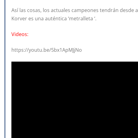
Así las cosas, los actuales campeones tendrán desde a
Korver es una auténtica ‘metralleta ‘.
Videos:
https://youtu.be/5bx1ApMJjNo