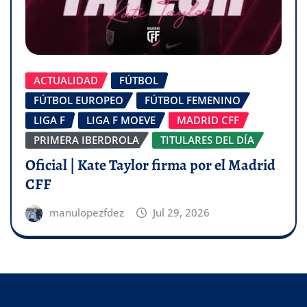
ACTUALIDAD
FÚTBOL
FÚTBOL EUROPEO
FÚTBOL FEMENINO
LIGA F
LIGA F MOEVE
MADRID CFF
PRIMERA IBERDROLA
TITULARES DEL DÍA
Oficial | Kate Taylor firma por el Madrid
CFF
manulopezfdez
Jul 29, 2026