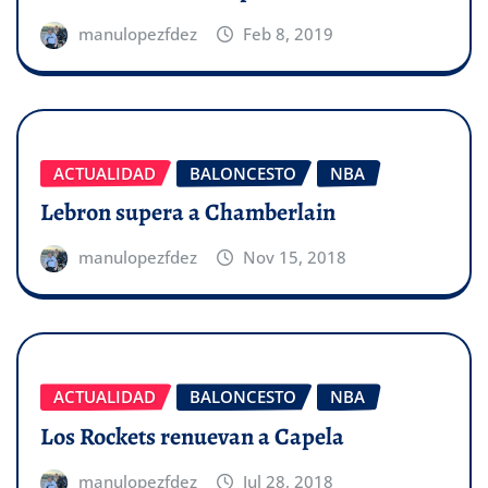
manulopezfdez
Feb 8, 2019
ACTUALIDAD
BALONCESTO
NBA
Lebron supera a Chamberlain
manulopezfdez
Nov 15, 2018
ACTUALIDAD
BALONCESTO
NBA
Los Rockets renuevan a Capela
manulopezfdez
Jul 28, 2018