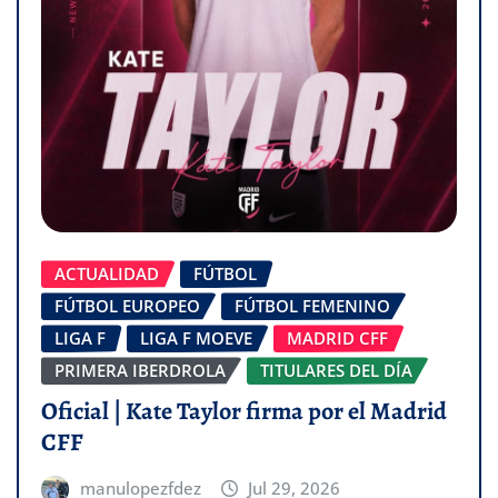
ACTUALIDAD
FÚTBOL
FÚTBOL EUROPEO
FÚTBOL FEMENINO
LIGA F
LIGA F MOEVE
MADRID CFF
PRIMERA IBERDROLA
TITULARES DEL DÍA
Oficial | Kate Taylor firma por el Madrid
CFF
manulopezfdez
Jul 29, 2026