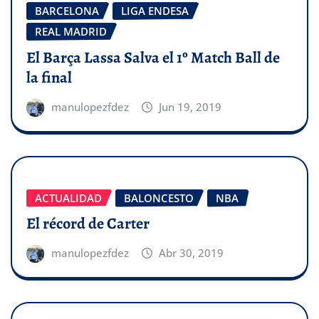
BARCELONA
LIGA ENDESA
REAL MADRID
El Barça Lassa Salva el 1º Match Ball de
la final
manulopezfdez
Jun 19, 2019
ACTUALIDAD
BALONCESTO
NBA
El récord de Carter
manulopezfdez
Abr 30, 2019