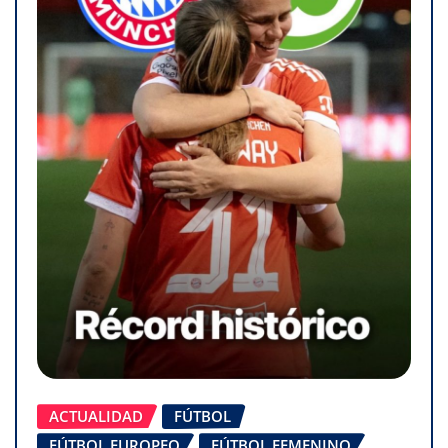
ACTUALIDAD
FÚTBOL
FÚTBOL EUROPEO
FÚTBOL FEMENINO