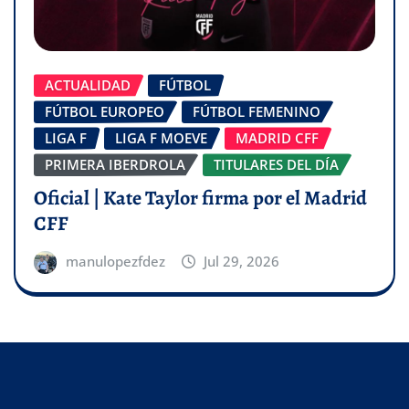
ACTUALIDAD
FÚTBOL
FÚTBOL EUROPEO
FÚTBOL FEMENINO
LIGA F
LIGA F MOEVE
MADRID CFF
PRIMERA IBERDROLA
TITULARES DEL DÍA
Oficial | Kate Taylor firma por el Madrid
CFF
manulopezfdez
Jul 29, 2026