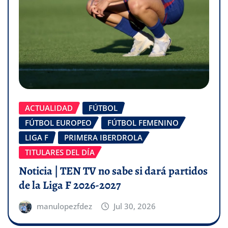
ACTUALIDAD
FÚTBOL
FÚTBOL EUROPEO
FÚTBOL FEMENINO
LIGA F
PRIMERA IBERDROLA
TITULARES DEL DÍA
Noticia | TEN TV no sabe si dará partidos
de la Liga F 2026-2027
manulopezfdez
Jul 30, 2026