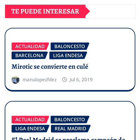
TE PUEDE INTERESAR
ACTUALIDAD
BALONCESTO
BARCELONA
LIGA ENDESA
Mirotic se convierte en culé
manulopezfdez
Jul 6, 2019
ACTUALIDAD
BALONCESTO
LIGA ENDESA
REAL MADRID
El Real Madrid se proclama campeón de