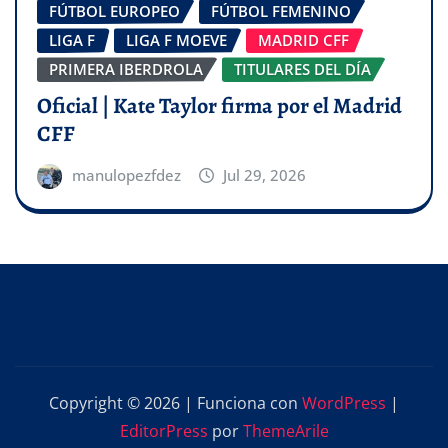
FÚTBOL EUROPEO
FÚTBOL FEMENINO
LIGA F
LIGA F MOEVE
MADRID CFF
PRIMERA IBERDROLA
TITULARES DEL DÍA
Oficial | Kate Taylor firma por el Madrid
CFF
manulopezfdez
Jul 29, 2026
Copyright © 2026 | Funciona con
WordPress
|
EditorPress
por
ThemeArile