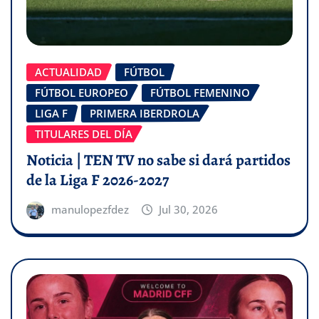
ACTUALIDAD
FÚTBOL
FÚTBOL EUROPEO
FÚTBOL FEMENINO
LIGA F
PRIMERA IBERDROLA
TITULARES DEL DÍA
Noticia | TEN TV no sabe si dará partidos
de la Liga F 2026-2027
manulopezfdez
Jul 30, 2026