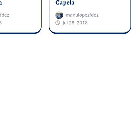
n
Capela
fdez
manulopezfdez
8
Jul 28, 2018