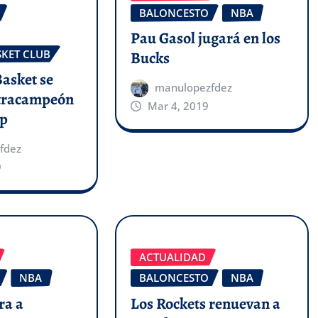
BALONCESTO
NBA
Pau Gasol jugará en los
SKET CLUB
Bucks
Basket se
manulopezfdez
etracampeón
Mar 4, 2019
up
fdez
9
ACTUALIDAD
NBA
BALONCESTO
NBA
ra a
Los Rockets renuevan a