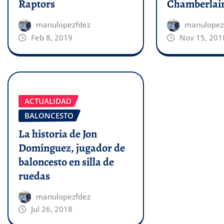
Raptors
Chamberlai
manulopezfdez
manulopez
Feb 8, 2019
Nov 15, 201
ACTUALIDAD
BALONCESTO
La historia de Jon
Domínguez, jugador de
baloncesto en silla de
ruedas
manulopezfdez
Jul 26, 2018