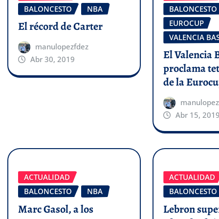
BALONCESTO
NBA
BALONCESTO
EUROCUP
El récord de Carter
VALENCIA BA
manulopezfdez
El Valencia 
Abr 30, 2019
proclama t
de la Euroc
manulopez
Abr 15, 201
ACTUALIDAD
ACTUALIDAD
BALONCESTO
NBA
BALONCESTO
Marc Gasol, a los
Lebron supe