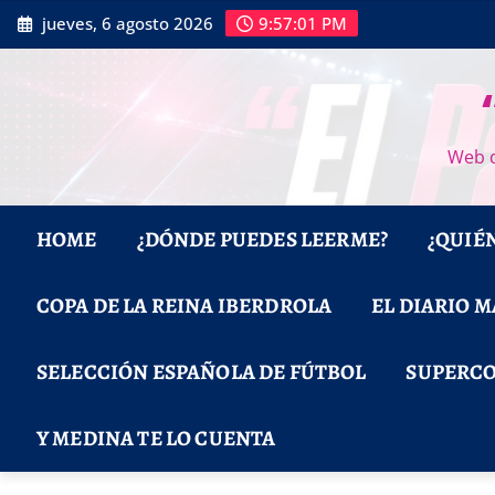
Saltar
jueves, 6 agosto 2026
9:57:02 PM
al
contenido
Web d
HOME
¿DÓNDE PUEDES LEERME?
¿QUIÉ
COPA DE LA REINA IBERDROLA
EL DIARIO 
SELECCIÓN ESPAÑOLA DE FÚTBOL
SUPERCO
Y MEDINA TE LO CUENTA