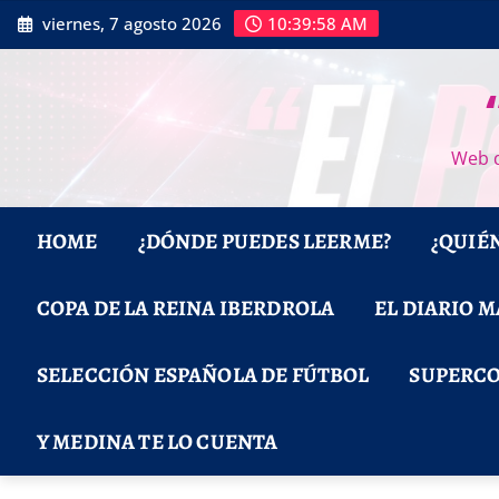
Saltar
viernes, 7 agosto 2026
10:39:59 AM
al
contenido
Web d
HOME
¿DÓNDE PUEDES LEERME?
¿QUIÉ
COPA DE LA REINA IBERDROLA
EL DIARIO 
SELECCIÓN ESPAÑOLA DE FÚTBOL
SUPERCO
Y MEDINA TE LO CUENTA