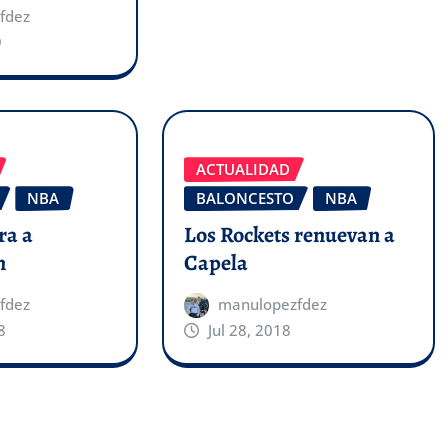
fdez
9
ACTUALIDAD
NBA
BALONCESTO
NBA
ra a
Los Rockets renuevan a
n
Capela
fdez
manulopezfdez
8
Jul 28, 2018