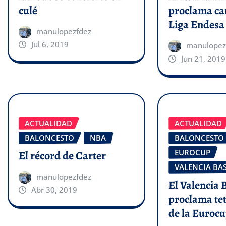
culé
proclama ca
Liga Endesa
manulopezfdez
Jul 6, 2019
manulopez
Jun 21, 2019
ACTUALIDAD
ACTUALIDAD
BALONCESTO
NBA
BALONCESTO
EUROCUP
El récord de Carter
VALENCIA BA
manulopezfdez
El Valencia 
Abr 30, 2019
proclama t
de la Euroc