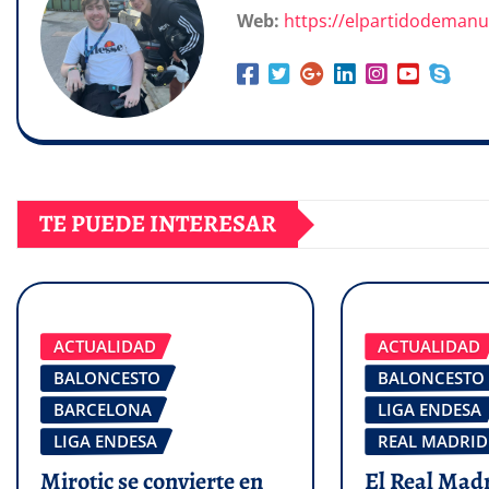
Web:
https://elpartidodeman
TE PUEDE INTERESAR
ACTUALIDAD
ACTUALIDAD
BALONCESTO
BALONCESTO
BARCELONA
LIGA ENDESA
LIGA ENDESA
REAL MADRID
Mirotic se convierte en
El Real Madr