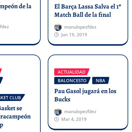
mpeón de la
El Barça Lassa Salva el 1º
Match Ball de la final
fdez
manulopezfdez
Jun 19, 2019
ACTUALIDAD
BALONCESTO
NBA
Pau Gasol jugará en los
SKET CLUB
Bucks
Basket se
manulopezfdez
etracampeón
Mar 4, 2019
up