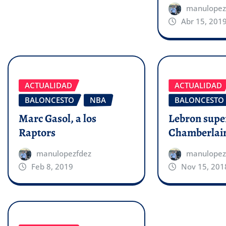
manulopez
Abr 15, 201
ACTUALIDAD
ACTUALIDAD
BALONCESTO
NBA
BALONCESTO
Marc Gasol, a los
Lebron supe
Raptors
Chamberlai
manulopezfdez
manulopez
Feb 8, 2019
Nov 15, 201