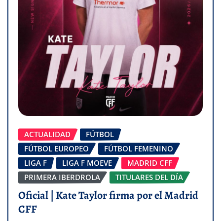
ACTUALIDAD
FÚTBOL
FÚTBOL EUROPEO
FÚTBOL FEMENINO
LIGA F
LIGA F MOEVE
MADRID CFF
PRIMERA IBERDROLA
TITULARES DEL DÍA
Oficial | Kate Taylor firma por el Madrid
CFF