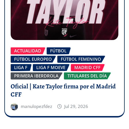
ACTUALIDAD
FÚTBOL
FÚTBOL EUROPEO
FÚTBOL FEMENINO
LIGA F
LIGA F MOEVE
MADRID CFF
PRIMERA IBERDROLA
TITULARES DEL DÍA
Oficial | Kate Taylor firma por el Madrid
CFF
manulopezfdez
Jul 29, 2026