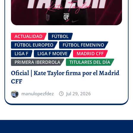
ACTUALIDAD
FÚTBOL
FÚTBOL EUROPEO
FÚTBOL FEMENINO
LIGA F
LIGA F MOEVE
MADRID CFF
PRIMERA IBERDROLA
TITULARES DEL DÍA
Oficial | Kate Taylor firma por el Madrid
CFF
manulopezfdez
Jul 29, 2026