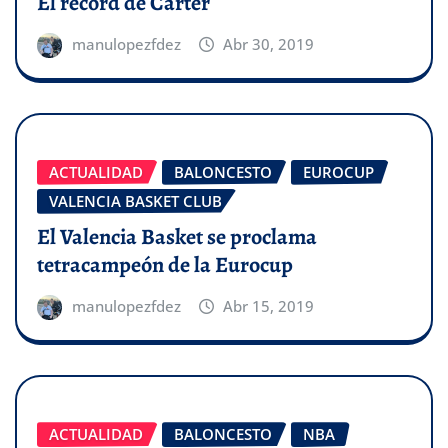
El récord de Carter
manulopezfdez
Abr 30, 2019
ACTUALIDAD
BALONCESTO
EUROCUP
VALENCIA BASKET CLUB
El Valencia Basket se proclama
tetracampeón de la Eurocup
manulopezfdez
Abr 15, 2019
ACTUALIDAD
BALONCESTO
NBA