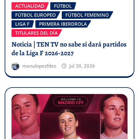
ACTUALIDAD
FÚTBOL
FÚTBOL EUROPEO
FÚTBOL FEMENINO
LIGA F
PRIMERA IBERDROLA
TITULARES DEL DÍA
Noticia | TEN TV no sabe si dará partidos
de la Liga F 2026-2027
manulopezfdez
Jul 30, 2026