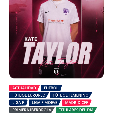
ACTUALIDAD
FÚTBOL
FÚTBOL EUROPEO
FÚTBOL FEMENINO
LIGA F
LIGA F MOEVE
MADRID CFF
PRIMERA IBERDROLA
TITULARES DEL DÍA