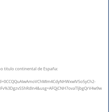
mo titulo continental de España:
&ved=0CCQQuAIwAmoVChMIm4CdyNHWxwIV5o5yCh2-
3Fv%3DgzvSShRdIn4&usg=AFQjCNH7ovaTljbgQrV4w9w