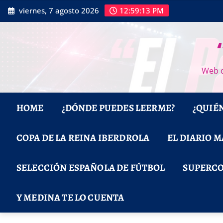
Saltar
viernes, 7 agosto 2026
12:59:13 PM
al
contenido
Web d
HOME
¿DÓNDE PUEDES LEERME?
¿QUIÉ
COPA DE LA REINA IBERDROLA
EL DIARIO 
SELECCIÓN ESPAÑOLA DE FÚTBOL
SUPERCO
Y MEDINA TE LO CUENTA