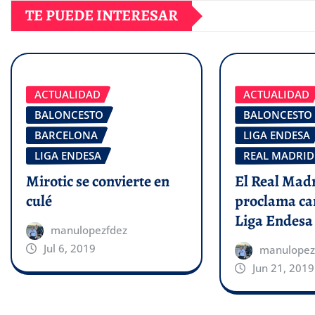
TE PUEDE INTERESAR
ACTUALIDAD
ACTUALIDAD
BALONCESTO
BALONCESTO
BARCELONA
LIGA ENDESA
LIGA ENDESA
REAL MADRID
Mirotic se convierte en
El Real Madr
culé
proclama ca
Liga Endesa
manulopezfdez
Jul 6, 2019
manulopez
Jun 21, 2019