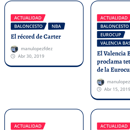
ACTUALIDAD
ACTUALIDAD
BALONCESTO
NBA
BALONCESTO
EUROCUP
El récord de Carter
VALENCIA BA
manulopezfdez
El Valencia 
Abr 30, 2019
proclama t
de la Euroc
manulopez
Abr 15, 201
ACTUALIDAD
ACTUALIDAD