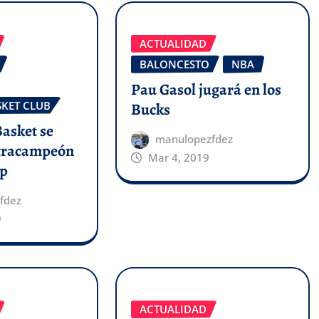
ACTUALIDAD
BALONCESTO
NBA
Pau Gasol jugará en los
SKET CLUB
Bucks
Basket se
manulopezfdez
etracampeón
Mar 4, 2019
up
fdez
9
ACTUALIDAD