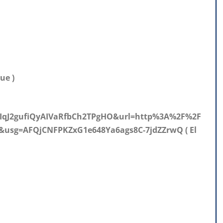
ue )
qJ2gufiQyAIVaRfbCh2TPgHO&url=http%3A%2F%2F
g=AFQjCNFPKZxG1e648Ya6ags8C-7jdZZrwQ ( El