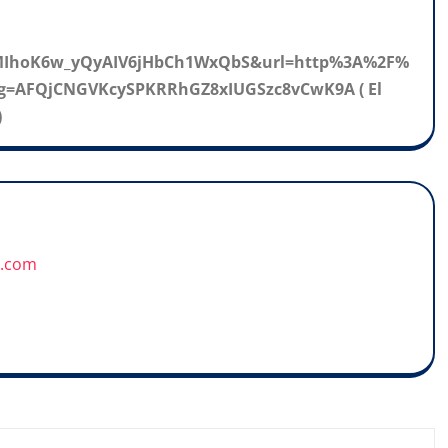
IhoK6w_yQyAIV6jHbCh1WxQbS&url=http%3A%2F%
g=AFQjCNGVKcySPKRRhGZ8xIUGSzc8vCwK9A ( El
)
u.com