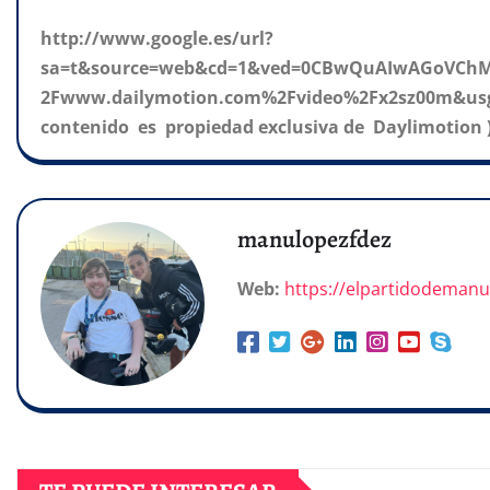
http://www.google.es/url?
sa=t&source=web&cd=1&ved=0CBwQuAIwAGoVChM
2Fwww.dailymotion.com%2Fvideo%2Fx2sz00m&us
contenido es propiedad exclusiva de Daylimotion 
manulopezfdez
Web:
https://elpartidodeman