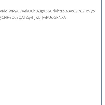
KioIWRyAIVAekUCh0ZIgV3&url=http%3A%2F%2Fm.yo
jCNF-rOqsQATZqvhjwB_JwRUc-5RNXA