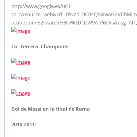
http://www.google.es/url?
sa=t&source=web&cd=1&ved=0CB4QtwIwAGoVChMImv
utube.com%2Fwatch%3Fv%3DOzW9A_R60Rs&usg=AFQ
La tercera Champions
Gol de Messi en la final de Roma
2010-2011: