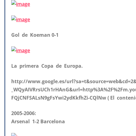
Gol de Koeman 0-1
La primera Copa de Europa.
http://www.google.es/url?sa=t&source=web&cd=
_WQyAIVRrsUCh1rHAnG&url=http%3A%2F%2Fm.yo
FQjCNFSALsN9gFsYwi2ydKkfhZi-CQlNw ( El conteni
2005-2006:
Arsenal 1-2 Barcelona