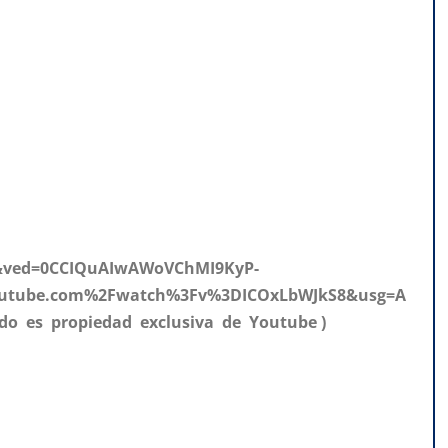
2&ved=0CCIQuAIwAWoVChMI9KyP-
utube.com%2Fwatch%3Fv%3DICOxLbWJkS8&usg=A
do es propiedad exclusiva de Youtube )