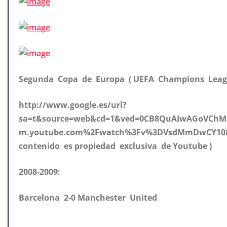
Segunda Copa de Europa ( UEFA Champions Leag
http://www.google.es/url?
sa=t&source=web&cd=1&ved=0CB8QuAIwAGoVChMI
m.youtube.com%2Fwatch%3Fv%3DVsdMmDwCY10&us
contenido es propiedad exclusiva de Youtube )
2008-2009:
Barcelona 2-0 Manchester United