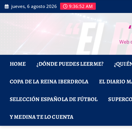
Saltar
jueves, 6 agosto 2026
9:36:53 AM
al
contenido
Web d
HOME
¿DÓNDE PUEDES LEERME?
¿QUIÉ
COPA DE LA REINA IBERDROLA
EL DIARIO 
SELECCIÓN ESPAÑOLA DE FÚTBOL
SUPERCO
Y MEDINA TE LO CUENTA