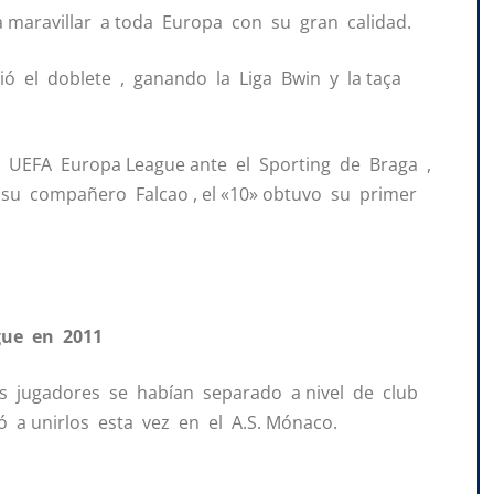
 maravillar a toda Europa con su gran calidad.
 el doblete , ganando la Liga Bwin y la taça
la UEFA Europa League ante el Sporting de Braga ,
 su compañero Falcao , el «10» obtuvo su primer
gue en 2011
os jugadores se habían separado a nivel de club
ió a unirlos esta vez en el A.S. Mónaco.