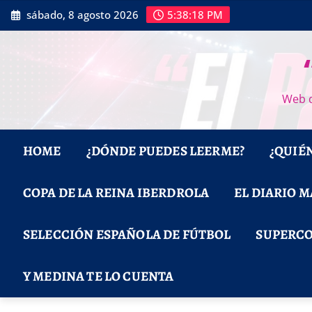
Saltar
sábado, 8 agosto 2026
5:38:19 PM
al
contenido
Web d
HOME
¿DÓNDE PUEDES LEERME?
¿QUIÉ
COPA DE LA REINA IBERDROLA
EL DIARIO 
SELECCIÓN ESPAÑOLA DE FÚTBOL
SUPERCO
Y MEDINA TE LO CUENTA