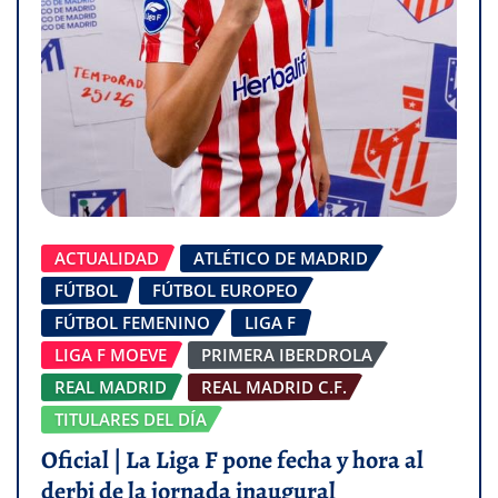
ACTUALIDAD
ATLÉTICO DE MADRID
FÚTBOL
FÚTBOL EUROPEO
FÚTBOL FEMENINO
LIGA F
LIGA F MOEVE
PRIMERA IBERDROLA
REAL MADRID
REAL MADRID C.F.
TITULARES DEL DÍA
Oficial | La Liga F pone fecha y hora al
derbi de la jornada inaugural