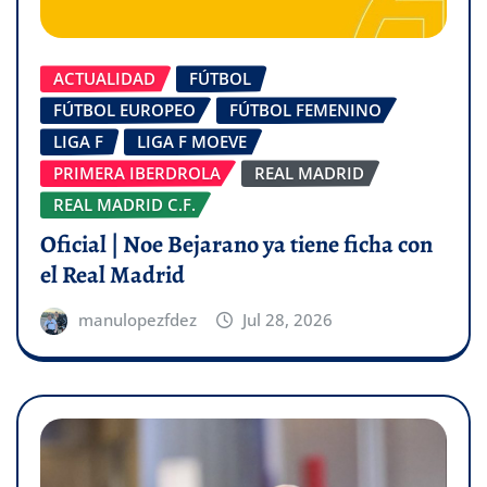
ACTUALIDAD
FÚTBOL
FÚTBOL EUROPEO
FÚTBOL FEMENINO
LIGA F
LIGA F MOEVE
PRIMERA IBERDROLA
REAL MADRID
REAL MADRID C.F.
Oficial | Noe Bejarano ya tiene ficha con
el Real Madrid
manulopezfdez
Jul 28, 2026