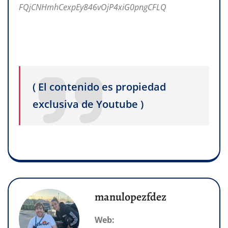
FQjCNHmhCexpEy846vOjP4xiG0pngCFLQ
( El contenido es propiedad
exclusiva de Youtube )
manulopezfdez
Web: