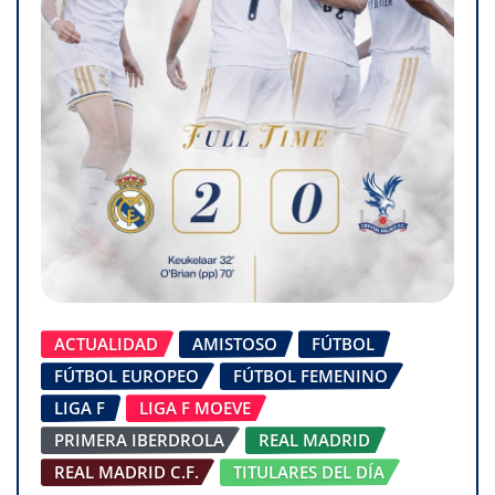
ACTUALIDAD
AMISTOSO
FÚTBOL
FÚTBOL EUROPEO
FÚTBOL FEMENINO
LIGA F
LIGA F MOEVE
PRIMERA IBERDROLA
REAL MADRID
REAL MADRID C.F.
TITULARES DEL DÍA