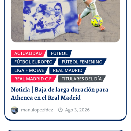
ACTUALIDAD
FÚTBOL
FÚTBOL EUROPEO
FÚTBOL FEMENINO
LIGA F MOEVE
REAL MADRID
REAL MADRID C.F.
TITULARES DEL DÍA
Noticia | Baja de larga duración para
Athenea en el Real Madrid
manulopezfdez
Ago 3, 2026