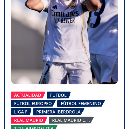
ACTUALIDAD
FÚTBOL
FÚTBOL EUROPEO
FÚTBOL FEMENINO
LIGA F
PRIMERA IBERDROLA
REAL MADRID
REAL MADRID C.F.
TITULARES DEL DÍA