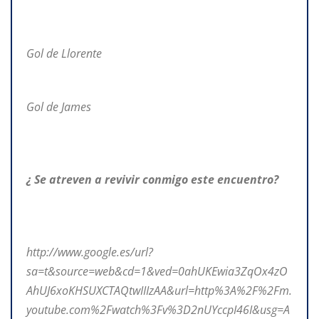
Gol de Llorente
Gol de James
¿ Se atreven a revivir conmigo este encuentro?
http://www.google.es/url?
sa=t&source=web&cd=1&ved=0ahUKEwia3ZqOx4zO
AhUJ6xoKHSUXCTAQtwIIIzAA&url=http%3A%2F%2Fm.
youtube.com%2Fwatch%3Fv%3D2nUYccpI46I&usg=A