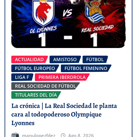
ACTUALIDAD
AMISTOSO
FÚTBOL
FÚTBOL EUROPEO
FÚTBOL FEMENINO
LIGA F
PRIMERA IBERDROLA
REAL SOCIEDAD DE FÚTBOL
TITULARES DEL DÍA
La crónica | La Real Sociedad le planta
cara al todopoderoso Olympique
Lyonnes
manulopezfdez
Ago 8, 2026