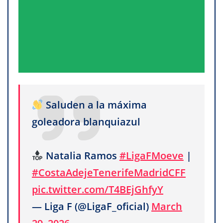
Saluden a la máxima
goleadora blanquiazul
Natalia Ramos
#LigaFMoeve
|
#CostaAdejeTenerifeMadridCFF
pic.twitter.com/T4BEjGhfyY
— Liga F (@LigaF_oficial)
March