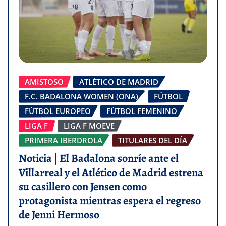
AMISTOSO
ATLÉTICO DE MADRID
F.C. BADALONA WOMEN (ONA)
FÚTBOL
FÚTBOL EUROPEO
FÚTBOL FEMENINO
LIGA F
LIGA F MOEVE
PRIMERA IBERDROLA
TITULARES DEL DÍA
Noticia | El Badalona sonríe ante el
Villarreal y el Atlético de Madrid estrena
su casillero con Jensen como
protagonista mientras espera el regreso
de Jenni Hermoso