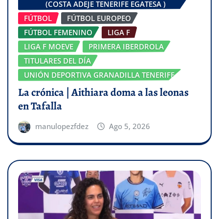
(COSTA ADEJE TENERIFE EGATESA )
FÚTBOL
FÚTBOL EUROPEO
FÚTBOL FEMENINO
LIGA F
LIGA F MOEVE
PRIMERA IBERDROLA
TITULARES DEL DÍA
UNIÓN DEPORTIVA GRANADILLA TENERIFE
La crónica | Aithiara doma a las leonas
en Tafalla
manulopezfdez
Ago 5, 2026