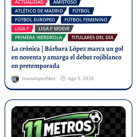
ACTUALIDAD
AMISTOSO
ATLÉTICO DE MADRID
FÚTBOL
FÚTBOL EUROPEO
FÚTBOL FEMENINO
LIGA F
LIGA F MOEVE
PRIMERA IBERDROLA
TITULARES DEL DÍA
La crónica | Bárbara López marca un gol
en noventa y amarga el debut rojiblanco
en pretemporada
manulopezfdez
Ago 5, 2026