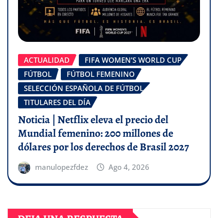
ACTUALIDAD
FIFA WOMEN’S WORLD CUP
FÚTBOL
FÚTBOL FEMENINO
SELECCIÓN ESPAÑOLA DE FÚTBOL
TITULARES DEL DÍA
Noticia | Netflix eleva el precio del
Mundial femenino: 200 millones de
dólares por los derechos de Brasil 2027
manulopezfdez
Ago 4, 2026