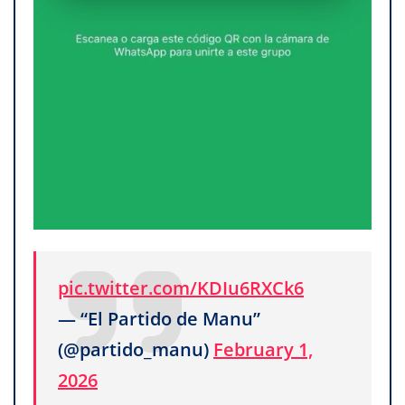
pic.twitter.com/KDIu6RXCk6
— “El Partido de Manu”
(@partido_manu)
February 1,
2026