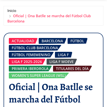
Inicio
Oficial | Ona Batlle se marcha del Fútbol Club
Barcelona
ACTUALIDAD
BARCELONA
FÚTBOL
FÚTBOL CLUB BARCELONA
FÚTBOL FEMEMENINO
LIGA F
LIGA F 2025-2026
LIGA F MOEVE
PRIMERA IBERDROLA
TITULARES DEL DÍA
WOMEN'S SUPER LEAGUE (WSL)
Oficial | Ona Batlle se
marcha del Fútbol