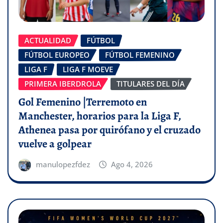
ACTUALIDAD
FÚTBOL
FÚTBOL EUROPEO
FÚTBOL FEMENINO
LIGA F
LIGA F MOEVE
PRIMERA IBERDROLA
TITULARES DEL DÍA
Gol Femenino |Terremoto en
Manchester, horarios para la Liga F,
Athenea pasa por quirófano y el cruzado
vuelve a golpear
manulopezfdez
Ago 4, 2026