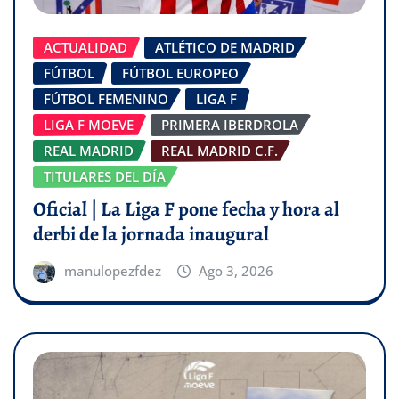
ACTUALIDAD
ATLÉTICO DE MADRID
FÚTBOL
FÚTBOL EUROPEO
FÚTBOL FEMENINO
LIGA F
LIGA F MOEVE
PRIMERA IBERDROLA
REAL MADRID
REAL MADRID C.F.
TITULARES DEL DÍA
Oficial | La Liga F pone fecha y hora al
derbi de la jornada inaugural
manulopezfdez
Ago 3, 2026