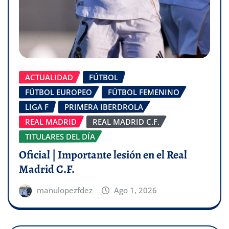
ACTUALIDAD
FÚTBOL
FÚTBOL EUROPEO
FÚTBOL FEMENINO
LIGA F
PRIMERA IBERDROLA
REAL MADRID
REAL MADRID C.F.
TITULARES DEL DÍA
Oficial | Importante lesión en el Real
Madrid C.F.
manulopezfdez
Ago 1, 2026