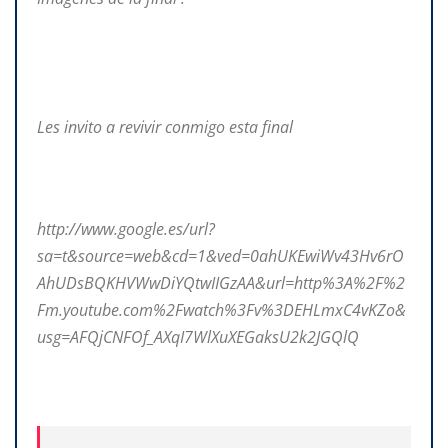
Les invito a revivir conmigo esta final
http://www.google.es/url?
sa=t&source=web&cd=1&ved=0ahUKEwiWv43Hv6rO
AhUDsBQKHVWwDiYQtwIIGzAA&url=http%3A%2F%2
Fm.youtube.com%2Fwatch%3Fv%3DEHLmxC4vKZo&
usg=AFQjCNFOf_AXqI7WlXuXEGaksU2k2JGQlQ