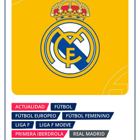
ACTUALIDAD
FÚTBOL
FÚTBOL EUROPEO
FÚTBOL FEMENINO
LIGA F
LIGA F MOEVE
PRIMERA IBERDROLA
REAL MADRID