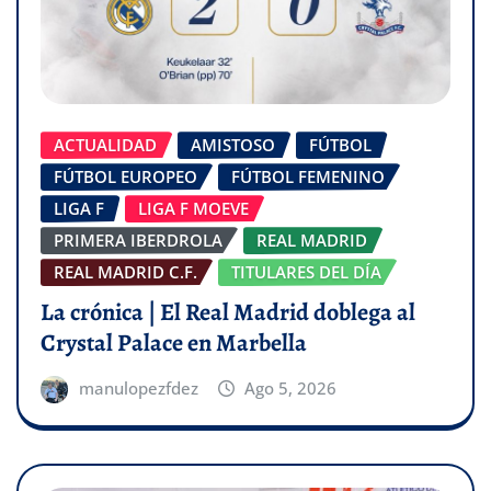
ACTUALIDAD
AMISTOSO
FÚTBOL
FÚTBOL EUROPEO
FÚTBOL FEMENINO
LIGA F
LIGA F MOEVE
PRIMERA IBERDROLA
REAL MADRID
REAL MADRID C.F.
TITULARES DEL DÍA
La crónica | El Real Madrid doblega al
Crystal Palace en Marbella
manulopezfdez
Ago 5, 2026